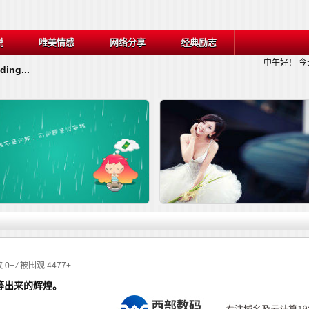
说
唯美情感
网络分享
经典励志
中午好！
今
ding...
详细内容
详细
 0+ ⁄ 被围观 4477+
等出来的辉煌。
关于战胜逆境的名言
30句你这辈子都该牢记的话