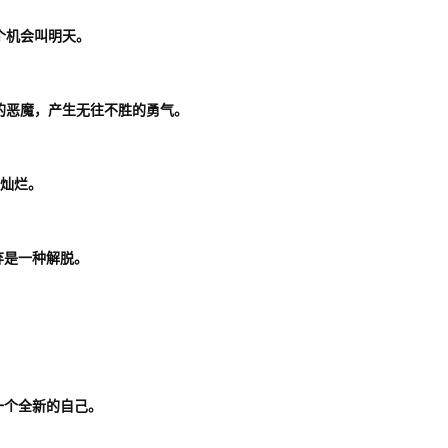
个机会叫明天。
的恶魔，产生无往不胜的勇气。
更灿烂。
弃是一种解脱。
一个全新的自己。