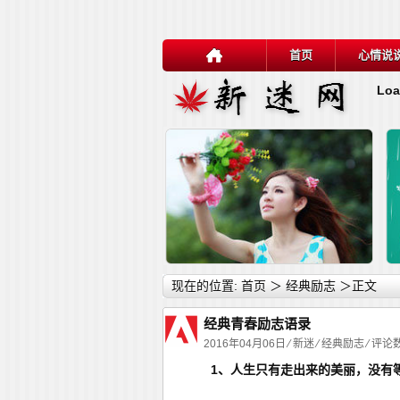
首页
心情说
Loa
详细内容
现在的位置:
首页
＞
经典励志
＞正文
经典青春励志语录
2016年04月06日 ⁄
新迷
⁄
经典励志
⁄ 评论数
1、人生只有走出来的美丽，没有
关于逆境的名言10句