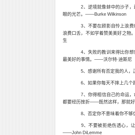
2、逆境就像蚌中的沙子，
眼的光芒。——Burke Wilkinson
3、不要在顾影自怜上浪费
浪费口舌，不如学着赞美美好之物。
生
4、失败的教训来得比你想
最美好的事情。——沃尔特·迪斯尼
5、感谢所有否定我的人，正
6、如果你每天不摔上几个跟头，
7、你得相信自己的命运，命
都要经历
挫折
——既然这样，那就好
8、否定你不意味着你不够优秀
9、不要被拒绝伤透心，让
——John DiLemme