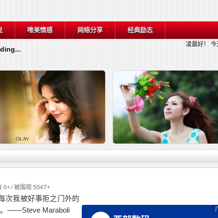
说
唯美情感
网络分享
经典励志
凌晨好！
今
ding...
详细内容
详细
 0+ ⁄ 被围观 5047+
每次我被好事拒之门外的
——Steve Maraboli
关于战胜逆境的名言
30句你这辈子都该牢记的话