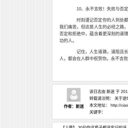
10、永不言败！失败与否定是通向
时刻谨记否定你的人到处都
我们痛苦，但这是人生的必经之路
否定和拒绝中，蕴含着更深刻的道
功的人。
记住，人生道路，道阻且长，
人，都会在人群中祝贺你。永不言败
该日志由
新迷
于 20
转载请注明：
关于逆境
本文地址：
http://ci
作者：新迷
关键字：
【上篇】
30句你这辈子都该牢记的话