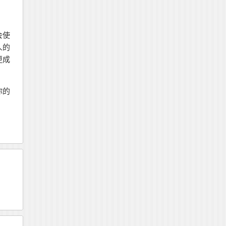
会使
人的
更成
你的