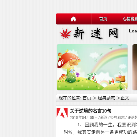
首页
心情说
Loa
详细内容
现在的位置:
首页
＞
经典励志
＞正文
关于逆境的名言10句
2015年04月05日 ⁄
新迷
⁄
经典励志
⁄ 评论数
1、回顾我的一生，我意识到
时候，我其实走向另一条更
成功
的路。
关于逆境的名言10句