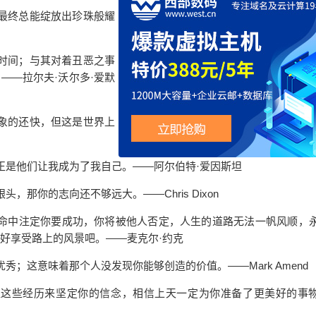
最终总能绽放出珍珠般耀
时间；与其对着丑恶之事
——拉尔夫·沃尔多·爱默
象的还快，但这是世界上
是他们让我成为了我自己。——阿尔伯特·爱因斯坦
那你的志向还不够远大。——Chris Dixon
中注定你要成功，你将被他人否定，人生的道路无法一帆风顺，
好享受路上的风景吧。——麦克尔·约克
；这意味着那个人没发现你能够创造的价值。——Mark Amend
这些经历来坚定你的
信念
，相信上天一定为你准备了更美好的事