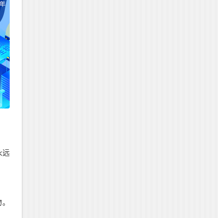
永远
物。