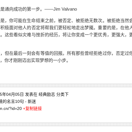
成功的第一步。——Jim Valvano
是，你可能在
生命
结束之前，被否定、被拒绝无数次。被拒绝当然
，积极面对他人的否定将帮我们更轻松地走出梦魇。重要的是，在他
理。这些看似灾难与挫折的经历，将让你变成一个更优秀，更强大，
但在最后一刻会有等值的回报。所有那些曾经拒绝过你，否定过
，你才刚刚迈出实现
梦想
的一小步。
15年04月05日 发表在
经典励志
分类下
的名言10句 - 新迷
asn.cn/?id=20
+复制链接