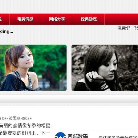
说
唯美情感
网络分享
经典励志
凌晨好！
今
ding...
详细内容
详细
 0+ ⁄ 被围观 4808+
美丽的恋情像冬季的松鼠
秘最安妥的树洞里，下一
网工的爱情（精妙）
人与人之间的那些事儿，写的真