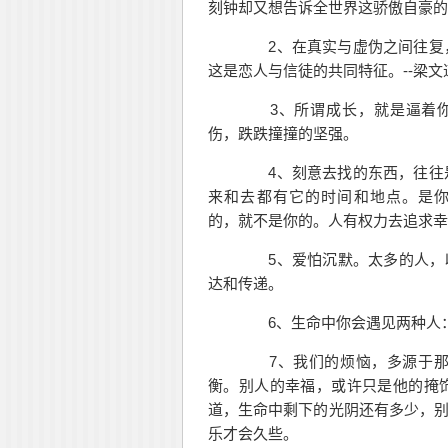
刻钟却又想告诉全世界这骄傲自豪的
2、在真实与虚伪之间往复
这是恋人与信徒的共同特征。--梁文
3、所谓成长，就是逼着你
伤，跌跌撞撞的
坚强
。
4、刻意去找的东西，往往
来和去都有它的时间和地点。是
的，就不是你的。人有权力去追求幸
5、爱怕沉默。太多的人，以
达和传递。
6、
生命
中你会遇见两种人
7、我们的烦恼，多源于那些
衡。别人的幸福，或许只是他的掩
道，生命中剩下的光阴还有多少，
乐才会久些。