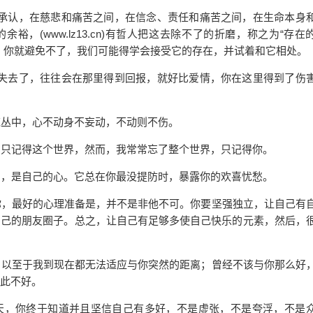
承认，在慈悲和痛苦之间，在
信念
、责任和痛苦之间，在生命本身
的余裕，(
www.lz13.cn
)有哲人把这去除不了的折磨，称之为“存在
，你就避免不了，我们可能得学会接受它的存在，并试着和它相处。
去了，往往会在那里得到回报，就好比
爱情
，你在这里得到了伤
丛中，心不动身不妄动，不动则不伤。
只记得这个世界，然而，我常常忘了整个世界，只记得你。
，是自己的心。它总在你最没提防时，暴露你的欢喜忧愁。
，最好的心理准备是，并不是非他不可。你要坚强独立，让自己有
自己的朋友圈子。总之，让自己有足够多使自己快乐的元素，然后，
以至于我到现在都无法适应与你突然的距离；曾经不该与你那么好
此不好。
，你终于知道并且坚信自己有多好，不是虚张，不是夸浮，不是