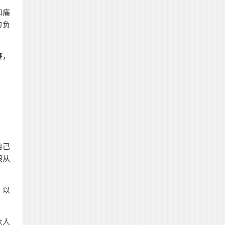
和痛
的负
害，
自己
很从
，以
众人