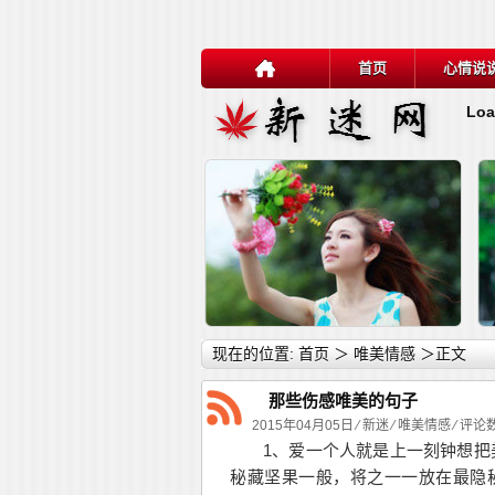
首页
心情说
Loa
详细内容
现在的位置:
首页
＞
唯美情感
＞正文
那些伤感唯美的句子
2015年04月05日 ⁄
新迷
⁄
唯美情感
⁄ 评论数
1、爱一个人就是上一刻钟想把
秘藏坚果一般，将之一一放在最隐
伤人心的话