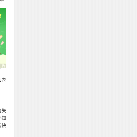
毛
的表
的失
不知
与快