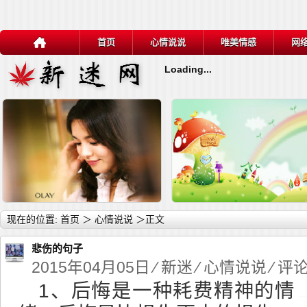
首页
心情说说
唯美情感
网
Loading...
详细内容
详
现在的位置:
首页
＞
心情说说
＞正文
悲伤的句子
2015年04月05日 ⁄
新迷
⁄
心情说说
⁄ 评
1、后悔是一种耗费精神的情
心情说说
让你病的人，给不了你药